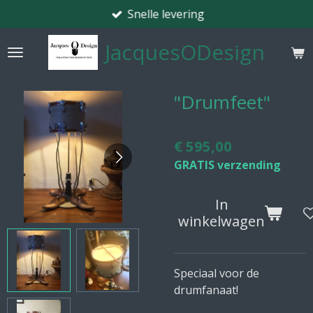
Snelle levering
Ga
direct
JacquesODesign
naar
de
hoofdinhoud
"Drumfeet"
€ 595,00
GRATIS verzending
In
winkelwagen
Speciaal voor de
drumfanaat!