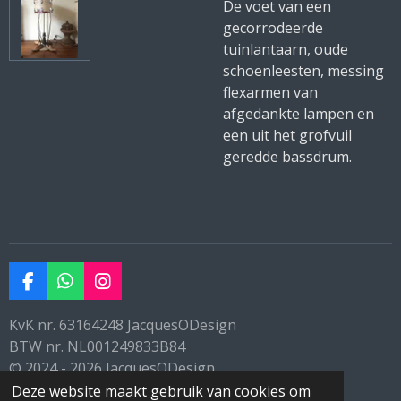
De voet van een
gecorrodeerde
tuinlantaarn, oude
schoenleesten, messing
flexarmen van
afgedankte lampen en
een uit het grofvuil
geredde bassdrum.
F
W
I
a
h
n
c
a
s
KvK nr. 63164248 JacquesODesign
e
t
t
BTW nr. NL001249833B84
b
s
a
© 2024 - 2026 JacquesODesign
o
A
g
o
p
r
Deze website maakt gebruik van cookies om
Powered by
JouwWeb